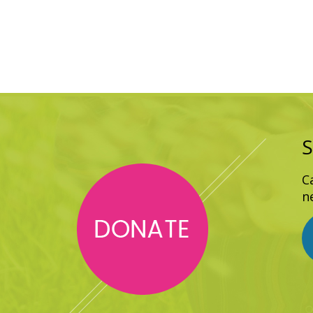
S
C
n