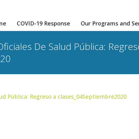
me
COVID-19 Response
Our Programs and Se
ficiales De Salud Pública: Regres
020
alud Pública: Regreso a clases_04Septiembre2020