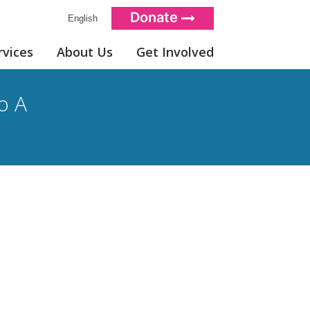
Donate
English
rvices
About Us
Get Involved
o A