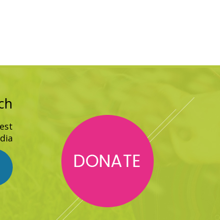
ch
est
ia!