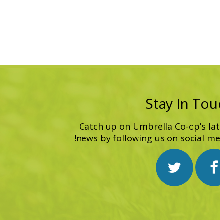
Stay In Tou
Catch up on Umbrella Co-op’s lat
news by following us on social med