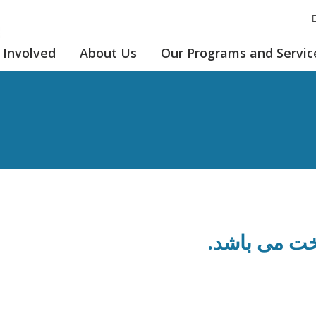
E
 Involved
About Us
Our Programs and Servic
ت می باشد.